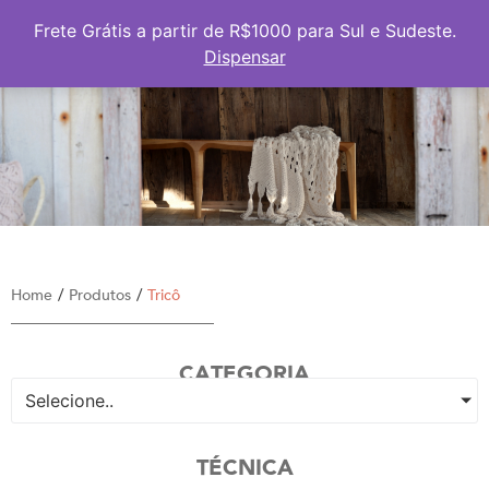
Frete Grátis a partir de R$1000 para Sul e Sudeste
Frete Grátis a partir de R$1000 para Sul e Sudeste.
Dispensar
/
/
Home
Produtos
Tricô
CATEGORIA
Selecione..
TÉCNICA