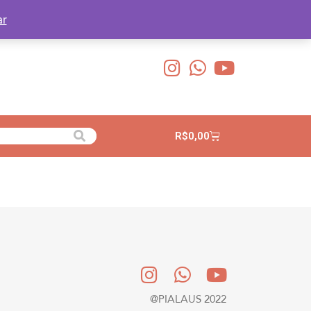
ar
R$
0,00
@PIALAUS 2022