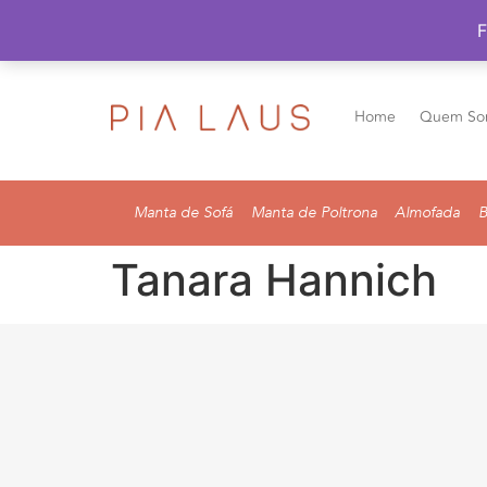
F
Home
Quem So
Manta de Sofá
Manta de Poltrona
Almofada
B
Tanara Hannich