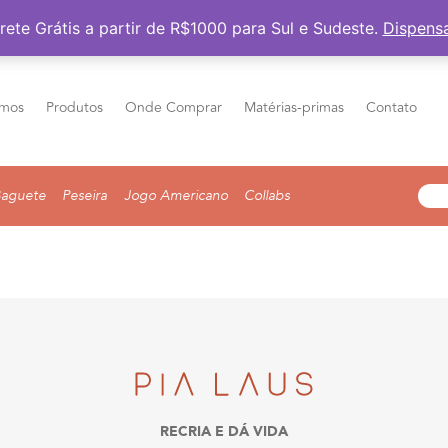
Frete Grátis a partir de R$1000 para Sul e Sudeste
rete Grátis a partir de R$1000 para Sul e Sudeste.
Dispens
mos
Produtos
Onde Comprar
Matérias-primas
Contato
aguete
Peseira
Jogo Americano
Collabs
RECRIA E DÁ VIDA