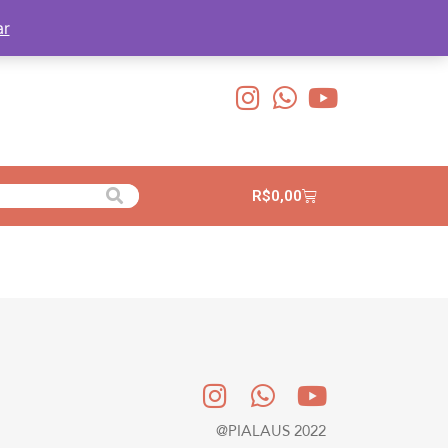
ar
R$
0,00
@PIALAUS 2022