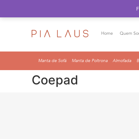
F
Home
Quem So
Manta de Sofá
Manta de Poltrona
Almofada
B
Coepad