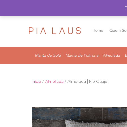
F
Home
Quem So
Manta de Sofá
Manta de Poltrona
Almofada
B
Início
/
Almofada
/ Almofada | Rio Guajú