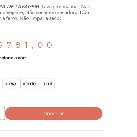
A DE LAVAGEM:
Lavagem manual; Não
zar alvejante; Não secar em secadora; Não
r a ferro; Não limpar a seco;
$
781,00
ecione a cor:
areia
verde
azul
Comprar