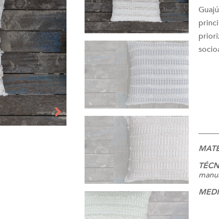
Guajú
princ
prior
socio
_____
MATÉ
TÉCN
manu
MEDI