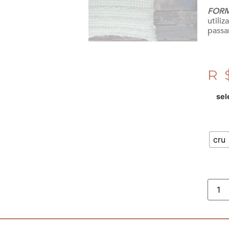
FORM
utili
passa
R
sel
cru