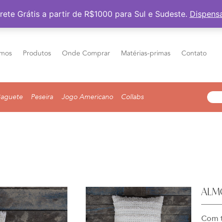
Frete Grátis a partir de R$1000 para Sul e Sudeste
rete Grátis a partir de R$1000 para Sul e Sudeste.
Dispens
mos
Produtos
Onde Comprar
Matérias-primas
Contato
aguete
Peseira
Jogo Americano
Collabs
ALMO
Com t