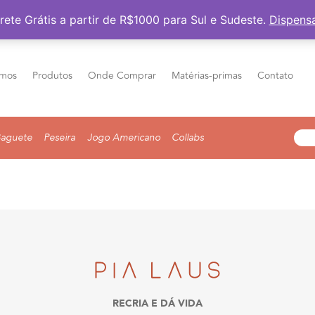
Frete Grátis a partir de R$1000 para Sul e Sudeste
rete Grátis a partir de R$1000 para Sul e Sudeste.
Dispens
mos
Produtos
Onde Comprar
Matérias-primas
Contato
aguete
Peseira
Jogo Americano
Collabs
RECRIA E DÁ VIDA