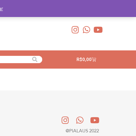
ar
R$
0,00
@PIALAUS 2022