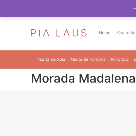
F
Home
Quem So
Manta de Sofá
Manta de Poltrona
Almofada
B
Morada Madalena