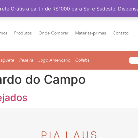
Frete Grátis a partir de R$1000 para Sul e Sudeste
rete Grátis a partir de R$1000 para Sul e Sudeste.
Dispens
mos
Produtos
Onde Comprar
Matérias-primas
Contato
aguete
Peseira
Jogo Americano
Collabs
ardo do Campo
ejados