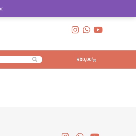
ar
R$
0,00