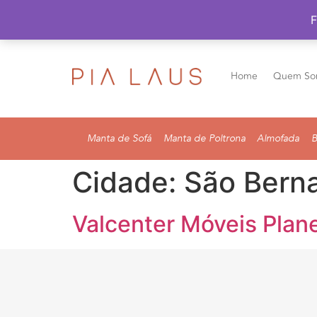
F
Home
Quem So
Manta de Sofá
Manta de Poltrona
Almofada
B
Cidade:
São Bern
Valcenter Móveis Plan